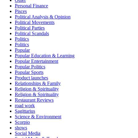
Other
Personal Finance
Pisces
Political Analysis & Opinion
Political Movements
Political Parties
Political Scandals
Politics
Politics
Popular
Popular Education & Learning
Popular Entertainment
Popular Politics
Popular Sports
Product launches
Relationships & Family
Religion & Spirituality
Religion & Spirituality
Restaurant Reviews
road work
Sagittarius
Science & Environment
Scorpio
shows
Social Media