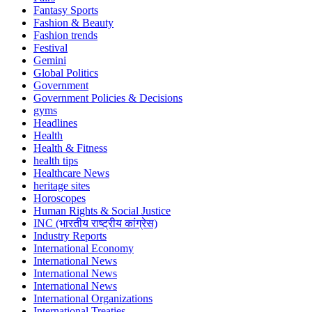
Fantasy Sports
Fashion & Beauty
Fashion trends
Festival
Gemini
Global Politics
Government
Government Policies & Decisions
gyms
Headlines
Health
Health & Fitness
health tips
Healthcare News
heritage sites
Horoscopes
Human Rights & Social Justice
INC (भारतीय राष्ट्रीय कांग्रेस)
Industry Reports
International Economy
International News
International News
International News
International Organizations
International Treaties