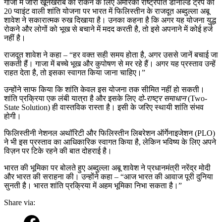
गाजा में जारी खूनखराबे को रोकने के लिए अमेरिकी राष्ट्रपति डोनाल्ड ट्रंप की
है
20 प्वाइंट वाली शांति योजना पर भारत में फिलिस्तीन के राजदूत अब्दुल्ला अबू
–
शावेश ने सकारात्मक रुख दिखाया है। उनका कहना है कि अगर यह योजना युद्ध
फिलिस्तीनी
रोकने और लोगों को भूख से बचाने में मदद करती है, तो इसे अपनाने में कोई हर्ज
राजदूत,
नहीं है।
हमास
से
राजदूत शावेश ने कहा – “हर वक्त सही समय होता है, अगर उससे जानें बचाई जा
शांति
सकती हैं। गाजा में बच्चे भूख और कुपोषण से मर रहे हैं। अगर यह प्रस्ताव उन्हें
योजना
राहत देता है, तो इसका स्वागत किया जाना चाहिए।”
अपनाने
की
उन्होंने साफ किया कि शांति केवल इस योजना तक सीमित नहीं हो सकती।
अपील
शांति प्रक्रिया एक लंबी यात्रा है और इसके लिए
दो-राष्ट्र समाधान
(Two-
State Solution) ही वास्तविक रास्ता है। इसी के जरिए स्थायी शांति संभव
होगी।
फिलिस्तीनी नेशनल अथॉरिटी और फिलिस्तीन लिबरेशन ऑर्गेनाइजेशन (PLO)
ने भी इस प्रस्ताव का आधिकारिक स्वागत किया है, लेकिन भविष्य के लिए अपने
विज़न पर टिके रहने की बात दोहराई है।
भारत की भूमिका पर बोलते हुए अब्दुल्ला अबू शावेश ने प्रधानमंत्री नरेंद्र मोदी
और भारत की सराहना की। उन्होंने कहा – “आज भारत की आवाज पूरी दुनिया
सुनती है। भारत शांति प्रक्रिया में अहम भूमिका निभा सकता है।”
Share via: