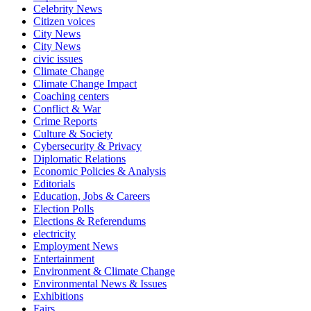
Celebrity News
Citizen voices
City News
City News
civic issues
Climate Change
Climate Change Impact
Coaching centers
Conflict & War
Crime Reports
Culture & Society
Cybersecurity & Privacy
Diplomatic Relations
Economic Policies & Analysis
Editorials
Education, Jobs & Careers
Election Polls
Elections & Referendums
electricity
Employment News
Entertainment
Environment & Climate Change
Environmental News & Issues
Exhibitions
Fairs