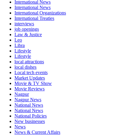
International News
International News
International Organizations
International Treaties
interviews
job openings
Law & Justice
Leo
Libra
Lifestyle
Lifestyle
local attractions
local dishes
Local tech events
Market Updates
Movie & TV Show
Movie Reviews
Nagpur
Nagpur News
National News
National News
National Policies
New businesses
News
News & Current Affairs