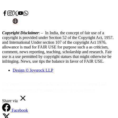
Advertise With Us
Contact Now
Copyright Disclaimer
: – In India, the concept of fair use of a
copyright is provided under Section 52 of the Copyright Act, 1957.
and International Under section 107 of the copyright Act 1976,
allowance is mad for FAIR USE for purpose such a as criticism,
comment, news reporting, teaching, scholarship and research. Fair
use is a use permitted by copyright statues that might otherwise be
infringing. News, use tips the balance in favor of FAIR USE.
Design © Joysrock LLP
Copyright © 2026 inBCN NEWS 24 x 7 TV Channel | All
Rights Reserved. | Powered by BTP & BCN Group
Share via
Facebook