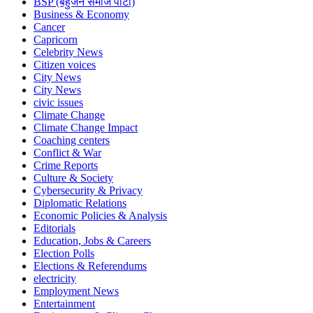
BSP (बहुजन समाज पार्टी)
Business & Economy
Cancer
Capricorn
Celebrity News
Citizen voices
City News
City News
civic issues
Climate Change
Climate Change Impact
Coaching centers
Conflict & War
Crime Reports
Culture & Society
Cybersecurity & Privacy
Diplomatic Relations
Economic Policies & Analysis
Editorials
Education, Jobs & Careers
Election Polls
Elections & Referendums
electricity
Employment News
Entertainment