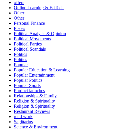
offers
Online Learning & EdTech
Other
Other
Personal Finance
Pisces
Political Analysis & Opinion
Political Movements
Political Parties
Political Scandals
Politics
Politics
Popular
Popular Education & Learning
Popular Entertainment
Popular Politics
Popular Sports
Product launches
Relationships & Family
Religion & Spirituality
Religion & Spirituality
Restaurant Reviews
road work
Sagittarius
Science & Environment