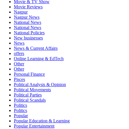
Movie & TV Show
Movie Reviews
Nagpur
Nagpur News
National News
National News
National Policies
New businesses
News
News & Current Affairs
offers
Online Learning & EdTech
Other
Other
Personal Finance
Pisces
Political Analysis & Opinion
Political Movements
Political Parties
Political Scandals
Politics
Politics
Popular
Popular Education & Learning
Popular Entertainment