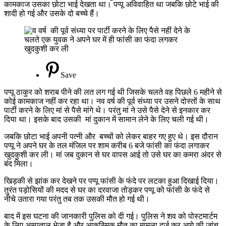
कामकाज उसका छोटा भाई देखता था। पप्पू अविवाहित था जबकि छोटे भाई की
पैसे
शादी हो गई और उसके दो बच्चे हैं।
नही
देने
पर
यु
ने
कर
ली
Save
खुद
पप्पू ठाकुर को शराब पीने की लत लग गई थी जिसके चलते वह पिछले 6 महीने से
कोई कामकाज नहीं कर रहा था। नव वर्ष की पूर्व संध्या पर उसने दोस्तों के साथ
पार्टी करने के लिए मां से पैसे मांगे थे। परंतु मां ने उसे पैसे देने से इनकार कर
दिया था। इसके बाद उसकी मां दुकान में सामान लेने के लिए चली गई थी।
जबकि छोटा भाई अपनी पत्नी और बच्चों को लेकर बाहर गए हुए थे। इस दौरान
पप्पू ने अपने घर के तल मंजिल पर शाम करीब 6 बजे फांसी का फंदा लगाकर
खुदकुशी कर ली। मां जब दुकान से घर वापस आई तो उसे घर का कमरा अंदर से
बंद मिला।
खिड़की से झांक कर देखने पर पप्पू फांसी के फंदे पर लटका हुआ दिखाई दिया।
तुरंत पड़ोसियों की मदद से घर का दरवाजा तोड़कर पप्पू को फांसी के फंदे से
नीचे उतारा गया परंतु तब तक उसकी मौत हो गई थी।
बाद में इस घटना की जानकारी पुलिस को दी गई। पुलिस ने शव को पोस्टमार्टम
के लिए अस्पताल भेजा है और आकस्मिक मौत का मामला दर्ज कर आगे की जांच