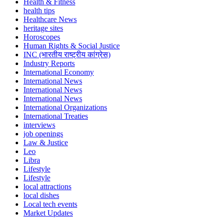
Health & Fitness
health tips
Healthcare News
heritage sites
Horoscopes
Human Rights & Social Justice
INC (भारतीय राष्ट्रीय कांग्रेस)
Industry Reports
International Economy
International News
International News
International News
International Organizations
International Treaties
interviews
job openings
Law & Justice
Leo
Libra
Lifestyle
Lifestyle
local attractions
local dishes
Local tech events
Market Updates