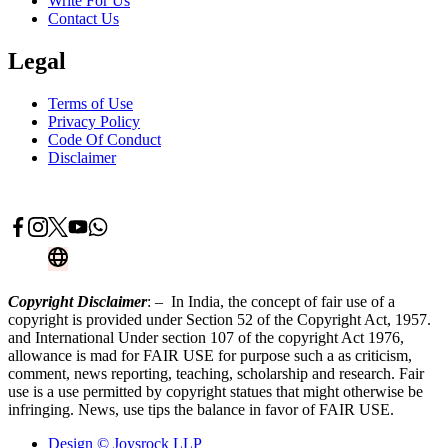
Write For Us
Contact Us
Legal
Terms of Use
Privacy Policy
Code Of Conduct
Disclaimer
Advertise With Us
Contact Now
Copyright Disclaimer
: – In India, the concept of fair use of a
copyright is provided under Section 52 of the Copyright Act, 1957.
and International Under section 107 of the copyright Act 1976,
allowance is mad for FAIR USE for purpose such a as criticism,
comment, news reporting, teaching, scholarship and research. Fair
use is a use permitted by copyright statues that might otherwise be
infringing. News, use tips the balance in favor of FAIR USE.
Design © Joysrock LLP