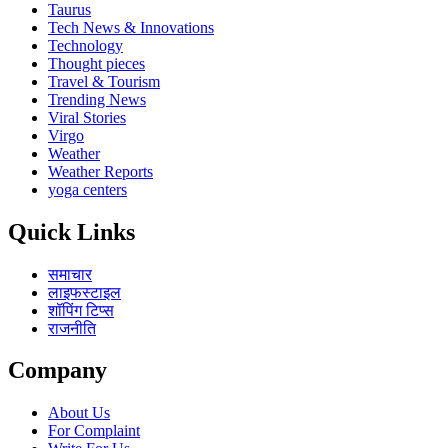
Taurus
Tech News & Innovations
Technology
Thought pieces
Travel & Tourism
Trending News
Viral Stories
Virgo
Weather
Weather Reports
yoga centers
Quick Links
समाचार
लाइफस्टाइल
शॉपिंग टिप्स
राजनीति
Company
About Us
For Complaint