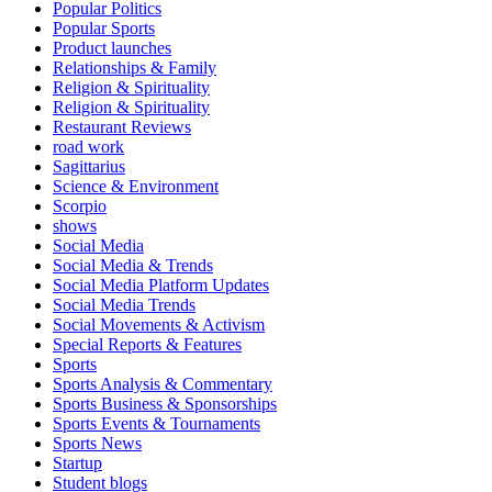
Popular Politics
Popular Sports
Product launches
Relationships & Family
Religion & Spirituality
Religion & Spirituality
Restaurant Reviews
road work
Sagittarius
Science & Environment
Scorpio
shows
Social Media
Social Media & Trends
Social Media Platform Updates
Social Media Trends
Social Movements & Activism
Special Reports & Features
Sports
Sports Analysis & Commentary
Sports Business & Sponsorships
Sports Events & Tournaments
Sports News
Startup
Student blogs