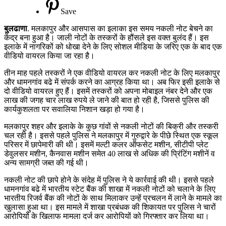
के
Save
लिए
तस्करों
बुलढाणा
. मलकापुर और आसपास का इलाका इस समय नकली नोट बेचने का
ने
केंद्र बना हुआ है। जाली नोटों के तस्करों के हौंसले इस वक्त बुलंद हैं। इस
बनाया
इलाके में नागरिकों को धोखा देने के लिए सोशल मीडिया के जरिए एक के बाद एक
वीडियो
वीडियो वायरल किया जा रहा है।
तीन माह पहले तस्करों ने एक वीडियो वायरल कर नकली नोट के लिए मलकापुर
और धामनगांव बढे में संपर्क करने का आग्रह किया था। अब फिर इसी इलाके से
दो वीडियो वायरल हुए हैं। इसमें तस्करों को अपना मोबाइल नंबर देने और एक
लाख की जगह चार लाख रुपये ले जाने की बात हो रही है, जिससे पुलिस की
कार्यकुशलता पर सवालिया निशान खड़ा हो गया है।
मलकापुर शहर और इलाके के कुछ गांवों से नकली नोटों की बिक्री और तस्करी
चल रही है। इससे पहले पुलिस ने मलकापुर में गुरुद्वारे के पीछे स्थित एक स्कूल
परिसर में छापेमारी की थी। इसमें मल्टी कलर ऑफसेट मशीन, सीटीपी प्लेट
डेवुलसर मशीन, कैनवास मशीन समेत 40 लाख से अधिक की प्रिंटिंग मशीनें व
अन्य सामग्री जब्त की गई थी।
नकली नोट की छापे होने के संदेह में पुलिस ने ये कार्रवाई की थी। इससे पहले
धामनगांव बढे में भारतीय स्टेट बैंक की शाखा में नकली नोटों को चलाने के लिए
भारतीय रिजर्व बैंक की नोटों के साथ मिलाकर उन्हें प्रचलन में लाने के मामले का
खुलासा हुआ था। इस मामले में शाखा प्रबंधक की शिकायत पर पुलिस ने चारों
आरोपियों के खिलाफ मामला दर्ज कर आरोपियों को गिरफ्तार कर लिया था।