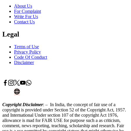
About Us
For Complaint
Write For Us
Contact Us
Legal
Terms of Use
Privacy Policy
Code Of Conduct
Disclaimer
Advertise With Us
Contact Now
Copyright Disclaimer
: – In India, the concept of fair use of a
copyright is provided under Section 52 of the Copyright Act, 1957.
and International Under section 107 of the copyright Act 1976,
allowance is mad for FAIR USE for purpose such a as criticism,
comment, news reporting, teaching, scholarship and research. Fair
use is a use permitted by copyright statues that might otherwise be