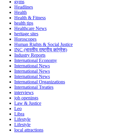
gyms
Headlines
Health
Health & Fitness
health tips
Healthcare News
heritage sites
Horoscopes
Human Rights & Social Justice
INC (भारतीय राष्ट्रीय कांग्रेस)
Industry Reports
International Economy
International News
International News
International News
International Organizations
International Treaties
interviews
job openings
Law & Justice
Leo
Libra
Lifestyle
Lifestyle
local attractions