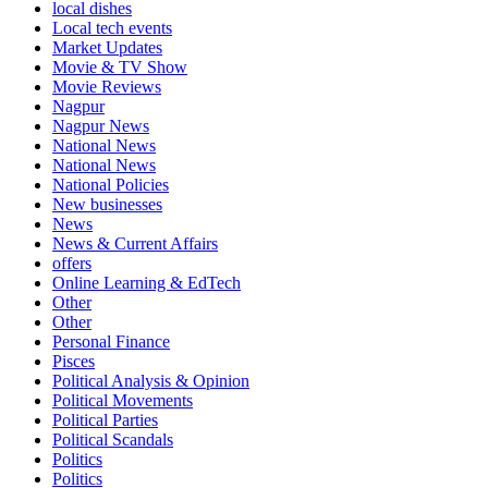
local dishes
Local tech events
Market Updates
Movie & TV Show
Movie Reviews
Nagpur
Nagpur News
National News
National News
National Policies
New businesses
News
News & Current Affairs
offers
Online Learning & EdTech
Other
Other
Personal Finance
Pisces
Political Analysis & Opinion
Political Movements
Political Parties
Political Scandals
Politics
Politics