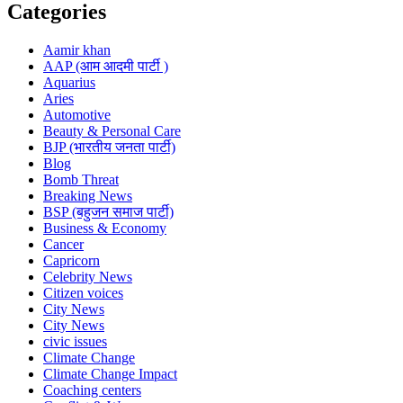
Categories
Aamir khan
AAP (आम आदमी पार्टी )
Aquarius
Aries
Automotive
Beauty & Personal Care
BJP (भारतीय जनता पार्टी)
Blog
Bomb Threat
Breaking News
BSP (बहुजन समाज पार्टी)
Business & Economy
Cancer
Capricorn
Celebrity News
Citizen voices
City News
City News
civic issues
Climate Change
Climate Change Impact
Coaching centers