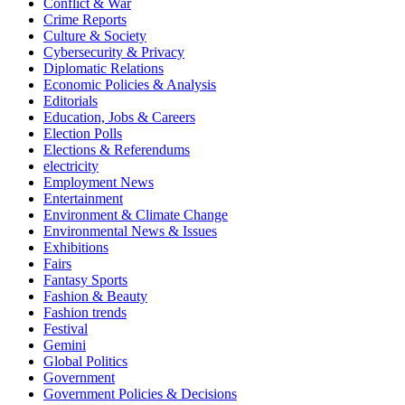
Conflict & War
Crime Reports
Culture & Society
Cybersecurity & Privacy
Diplomatic Relations
Economic Policies & Analysis
Editorials
Education, Jobs & Careers
Election Polls
Elections & Referendums
electricity
Employment News
Entertainment
Environment & Climate Change
Environmental News & Issues
Exhibitions
Fairs
Fantasy Sports
Fashion & Beauty
Fashion trends
Festival
Gemini
Global Politics
Government
Government Policies & Decisions