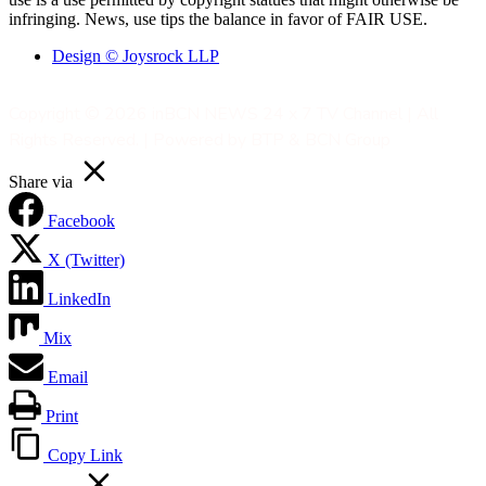
infringing. News, use tips the balance in favor of FAIR USE.
Design © Joysrock LLP
Copyright © 2026 inBCN NEWS 24 x 7 TV Channel | All
Rights Reserved. | Powered by BTP & BCN Group
Share via
Facebook
X (Twitter)
LinkedIn
Mix
Email
Print
Copy Link