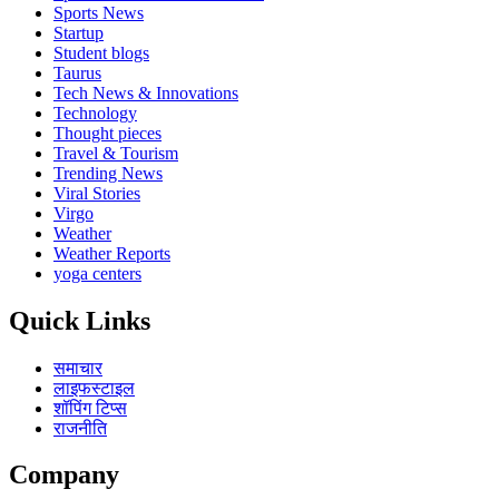
Sports News
Startup
Student blogs
Taurus
Tech News & Innovations
Technology
Thought pieces
Travel & Tourism
Trending News
Viral Stories
Virgo
Weather
Weather Reports
yoga centers
Quick Links
समाचार
लाइफस्टाइल
शॉपिंग टिप्स
राजनीति
Company