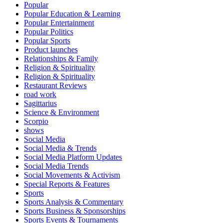
Popular
Popular Education & Learning
Popular Entertainment
Popular Politics
Popular Sports
Product launches
Relationships & Family
Religion & Spirituality
Religion & Spirituality
Restaurant Reviews
road work
Sagittarius
Science & Environment
Scorpio
shows
Social Media
Social Media & Trends
Social Media Platform Updates
Social Media Trends
Social Movements & Activism
Special Reports & Features
Sports
Sports Analysis & Commentary
Sports Business & Sponsorships
Sports Events & Tournaments