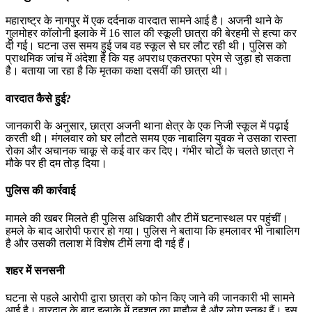
हत
ए
महाराष्ट्र के नागपुर में एक दर्दनाक वारदात सामने आई है। अजनी थाने के
प्
गुलमोहर कॉलोनी इलाके में 16 साल की स्कूली छात्रा की बेरहमी से हत्या कर
में
दी गई। घटना उस समय हुई जब वह स्कूल से घर लौट रही थी। पुलिस को
आ
प्राथमिक जांच में अंदेशा है कि यह अपराध एकतरफा प्रेम से जुड़ा हो सकता
ने
है। बताया जा रहा है कि मृतका कक्षा दसवीं की छात्रा थी।
च
से
वारदात कैसे हुई?
ह
क
जानकारी के अनुसार, छात्रा अजनी थाना क्षेत्र के एक निजी स्कूल में पढ़ाई
करती थी। मंगलवार को घर लौटते समय एक नाबालिग युवक ने उसका रास्ता
रोका और अचानक चाकू से कई वार कर दिए। गंभीर चोटों के चलते छात्रा ने
मौके पर ही दम तोड़ दिया।
पुलिस की कार्रवाई
मामले की खबर मिलते ही पुलिस अधिकारी और टीमें घटनास्थल पर पहुंचीं।
हमले के बाद आरोपी फरार हो गया। पुलिस ने बताया कि हमलावर भी नाबालिग
है और उसकी तलाश में विशेष टीमें लगा दी गई हैं।
शहर में सनसनी
घटना से पहले आरोपी द्वारा छात्रा को फोन किए जाने की जानकारी भी सामने
आई है। वारदात के बाद इलाके में दहशत का माहौल है और लोग स्तब्ध हैं। इस