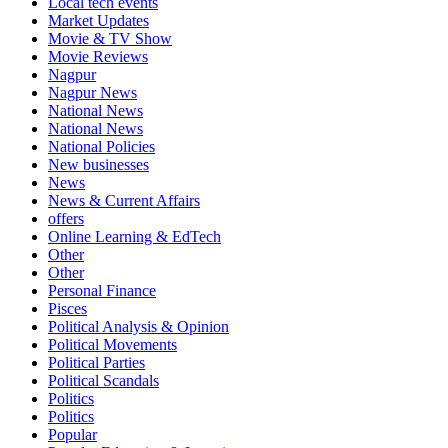
Local tech events
Market Updates
Movie & TV Show
Movie Reviews
Nagpur
Nagpur News
National News
National News
National Policies
New businesses
News
News & Current Affairs
offers
Online Learning & EdTech
Other
Other
Personal Finance
Pisces
Political Analysis & Opinion
Political Movements
Political Parties
Political Scandals
Politics
Politics
Popular