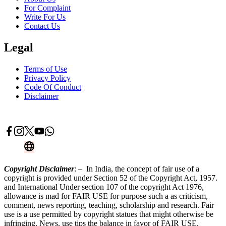
For Complaint
Write For Us
Contact Us
Legal
Terms of Use
Privacy Policy
Code Of Conduct
Disclaimer
Advertise With Us
Contact Now
Copyright Disclaimer
: – In India, the concept of fair use of a
copyright is provided under Section 52 of the Copyright Act, 1957.
and International Under section 107 of the copyright Act 1976,
allowance is mad for FAIR USE for purpose such a as criticism,
comment, news reporting, teaching, scholarship and research. Fair
use is a use permitted by copyright statues that might otherwise be
infringing. News, use tips the balance in favor of FAIR USE.