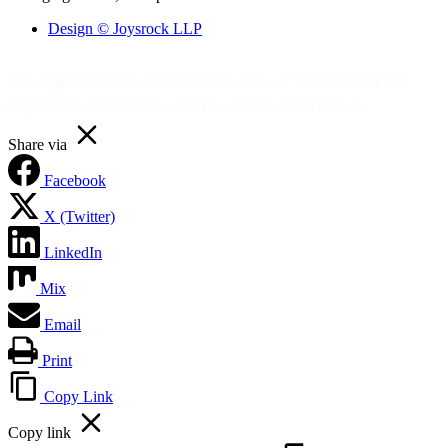
Design © Joysrock LLP
Copyright © 2026 inBCN NEWS 24 x 7 TV Channel | All
Rights Reserved. | Powered by BTP & BCN Group
Share via
Facebook
X (Twitter)
LinkedIn
Mix
Email
Print
Copy Link
Copy link