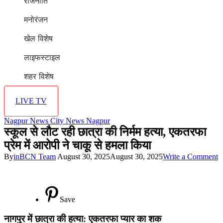
राजनीति
मनोरंजन
खेल विशेष
लाइफस्टाइल
शहर विशेष
LIVE TV
Nagpur News
City News
Nagpur
स्कूल से लौट रही छात्रा की निर्मम हत्या, एकतरफा
प्रेम में आरोपी ने चाकू से हमला किया
o
By
inBCN Team
August 30, 2025
August 30, 2025
Write a Comment
स
से
ल
र
Save
छ
क
नागपुर में छात्रा की हत्या: एकतरफा प्यार का शक
नि