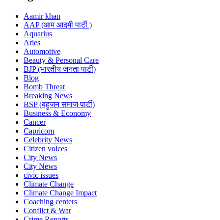
Aamir khan
AAP (आम आदमी पार्टी )
Aquarius
Aries
Automotive
Beauty & Personal Care
BJP (भारतीय जनता पार्टी)
Blog
Bomb Threat
Breaking News
BSP (बहुजन समाज पार्टी)
Business & Economy
Cancer
Capricorn
Celebrity News
Citizen voices
City News
City News
civic issues
Climate Change
Climate Change Impact
Coaching centers
Conflict & War
Crime Reports