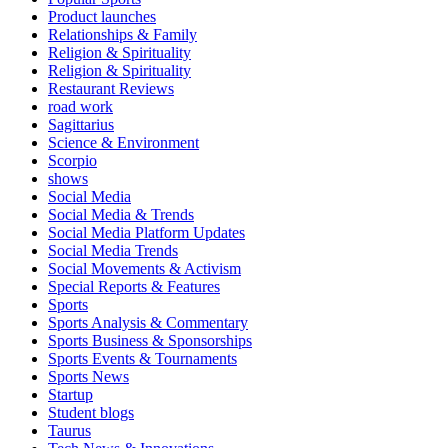
Product launches
Relationships & Family
Religion & Spirituality
Religion & Spirituality
Restaurant Reviews
road work
Sagittarius
Science & Environment
Scorpio
shows
Social Media
Social Media & Trends
Social Media Platform Updates
Social Media Trends
Social Movements & Activism
Special Reports & Features
Sports
Sports Analysis & Commentary
Sports Business & Sponsorships
Sports Events & Tournaments
Sports News
Startup
Student blogs
Taurus