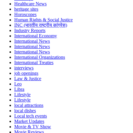
Healthcare News
heritage sites
Horoscopes
Human Rights & Social Justice
INC (भारतीय राष्ट्रीय कांग्रेस)
Industry Reports
International Economy
International News
International News
International News
International Organizations
International Treaties
interviews
job openings
Law & Justice
Leo
Libra
Lifestyle
Lifestyle
local attractions
local dishes
Local tech events
Market Updates
Movie & TV Show
Movie Reviews