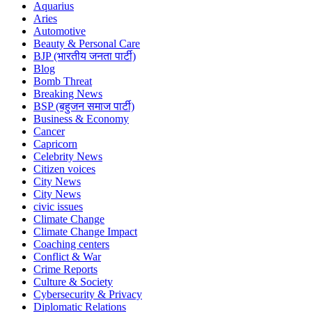
Aquarius
Aries
Automotive
Beauty & Personal Care
BJP (भारतीय जनता पार्टी)
Blog
Bomb Threat
Breaking News
BSP (बहुजन समाज पार्टी)
Business & Economy
Cancer
Capricorn
Celebrity News
Citizen voices
City News
City News
civic issues
Climate Change
Climate Change Impact
Coaching centers
Conflict & War
Crime Reports
Culture & Society
Cybersecurity & Privacy
Diplomatic Relations