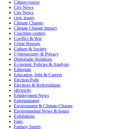
Citizen voices
City News
City News
civic issues
Climate Change
Climate Change Impact
Coaching centers
Conflict & War
Crime Reports
Culture & Society
Cybersecurity & Privacy
Diplomatic Relations
Economic Policies & Analysis
Editorials
Education, Jobs & Careers
Election Polls
Elections & Referendums
electricity
Employment News
Entertainment
Environment & Climate Change
Environmental News & Issues
Exhibitions
Fairs
Fantasy Sports