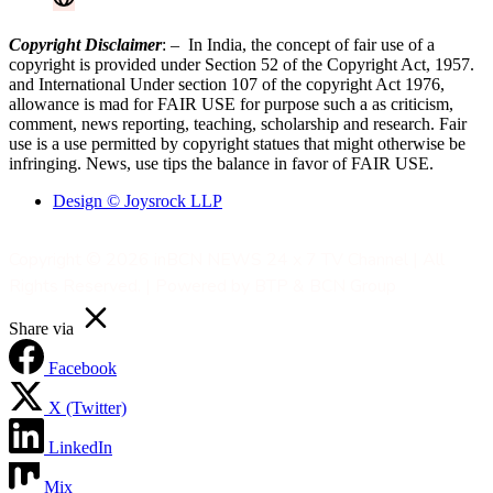
Contact Now
Copyright Disclaimer
: – In India, the concept of fair use of a
copyright is provided under Section 52 of the Copyright Act, 1957.
and International Under section 107 of the copyright Act 1976,
allowance is mad for FAIR USE for purpose such a as criticism,
comment, news reporting, teaching, scholarship and research. Fair
use is a use permitted by copyright statues that might otherwise be
infringing. News, use tips the balance in favor of FAIR USE.
Design © Joysrock LLP
Copyright © 2026 inBCN NEWS 24 x 7 TV Channel | All
Rights Reserved. | Powered by BTP & BCN Group
Share via
Facebook
X (Twitter)
LinkedIn
Mix