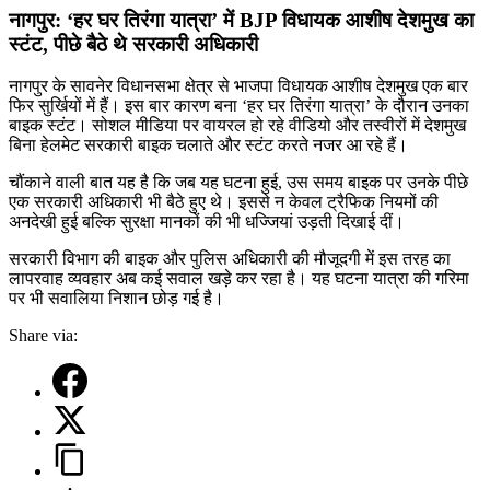
या
नागपुर: ‘हर घर तिरंगा यात्रा’ में BJP विधायक आशीष देशमुख का
क
द
स्टंट, पीछे बैठे थे सरकारी अधिकारी
B
व
नागपुर के सावनेर विधानसभा क्षेत्र से भाजपा विधायक आशीष देशमुख एक बार
क
फिर सुर्खियों में हैं। इस बार कारण बना ‘हर घर तिरंगा यात्रा’ के दौरान उनका
स
बाइक स्टंट। सोशल मीडिया पर वायरल हो रहे वीडियो और तस्वीरों में देशमुख
ब
बिना हेलमेट सरकारी बाइक चलाते और स्टंट करते नजर आ रहे हैं।
प
स्
चौंकाने वाली बात यह है कि जब यह घटना हुई, उस समय बाइक पर उनके पीछे
पी
एक सरकारी अधिकारी भी बैठे हुए थे। इससे न केवल ट्रैफिक नियमों की
बै
अनदेखी हुई बल्कि सुरक्षा मानकों की भी धज्जियां उड़ती दिखाई दीं।
अ
सरकारी विभाग की बाइक और पुलिस अधिकारी की मौजूदगी में इस तरह का
लापरवाह व्यवहार अब कई सवाल खड़े कर रहा है। यह घटना यात्रा की गरिमा
पर भी सवालिया निशान छोड़ गई है।
Share via: