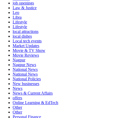
job openings
Law & Justice
Leo
Libra
Lifestyle
Lifestyle
local attractions
local dishes
Local tech events
Market Updates
Movie & TV Show
Movie Reviews
Nagpur
Nagpur News
National News
National News
National Policies
New businesses
News
News & Current Affairs
offers
Online Learning & EdTech
Other
Other
Personal Finance