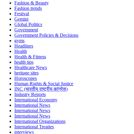
Fashion & Beauty
Fashion trends
Festival
Gemini
Global Politics
Government
Government Policies & Decisions
gyms
Headlines
Health
Health & Fitness
health tips
Healthcare News
heritage sites
Horoscopes
Human Rights & Social Justice
INC (भारतीय राष्ट्रीय कांग्रेस)
Industry Reports
International Economy
International News
International News
International News
International Organizations
International Treaties
interviews