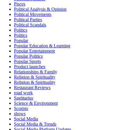
Pisces
Political Analysis & Opinion
Political Movements
Political Parties
Political Scandals
Politics
Politics
Popular
Popular Education & Learning
Popular Entertainment
Popular Politics
Popular Sports
Product launches
Relationships & Family
Religion & Spirituality
Religion & Spirituality
Restaurant Reviews
road work
Sagittarius
Science & Environment
Scorpio
shows
Social Media
Social Media & Trends
Social Media Platform Updates