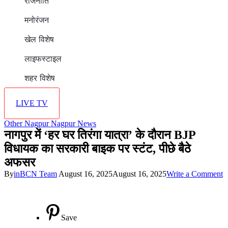
राजनीति
मनोरंजन
खेल विशेष
लाइफस्टाइल
शहर विशेष
LIVE TV
Other
Nagpur
Nagpur News
नागपुर में ‘हर घर तिरंगा यात्रा’ के दौरान BJP
विधायक का सरकारी बाइक पर स्टंट, पीछे बैठे
अफसर
o
By
inBCN Team
August 16, 2025
August 16, 2025
Write a Comment
न
में
‘
घ
Save
ति