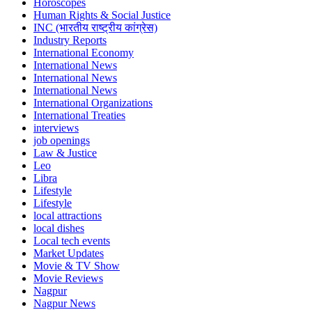
Horoscopes
Human Rights & Social Justice
INC (भारतीय राष्ट्रीय कांग्रेस)
Industry Reports
International Economy
International News
International News
International News
International Organizations
International Treaties
interviews
job openings
Law & Justice
Leo
Libra
Lifestyle
Lifestyle
local attractions
local dishes
Local tech events
Market Updates
Movie & TV Show
Movie Reviews
Nagpur
Nagpur News