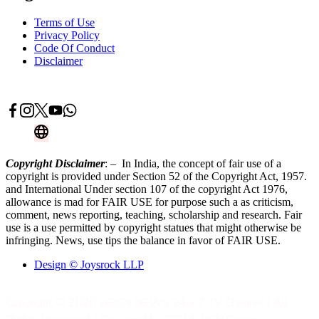
Terms of Use
Privacy Policy
Code Of Conduct
Disclaimer
Advertise With Us
Contact Now
Copyright Disclaimer
: – In India, the concept of fair use of a
copyright is provided under Section 52 of the Copyright Act, 1957.
and International Under section 107 of the copyright Act 1976,
allowance is mad for FAIR USE for purpose such a as criticism,
comment, news reporting, teaching, scholarship and research. Fair
use is a use permitted by copyright statues that might otherwise be
infringing. News, use tips the balance in favor of FAIR USE.
Design © Joysrock LLP
Copyright © 2026 inBCN NEWS 24 x 7 TV Channel | All