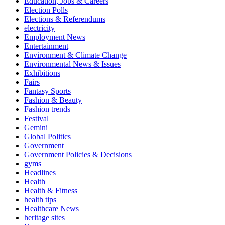
Education, Jobs & Careers
Election Polls
Elections & Referendums
electricity
Employment News
Entertainment
Environment & Climate Change
Environmental News & Issues
Exhibitions
Fairs
Fantasy Sports
Fashion & Beauty
Fashion trends
Festival
Gemini
Global Politics
Government
Government Policies & Decisions
gyms
Headlines
Health
Health & Fitness
health tips
Healthcare News
heritage sites