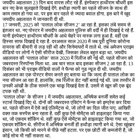
जयदीप अहलावत 23 दिन बाद वापस लौट रहे हैं. इंस्पेक्टर हाथीराम चौधरी इस
रहे
बार नए केस सुलझाते दिखाई देंगे. हथौड़ा त्यागी का पहले सीजन के साथ ही
इंस्पेक्टर
काम तमाम हो गया था. पर इस बार पहले से ज्यादा बवाल होगा. इस बारे में खुद
हाथीराम
जयदीप अहलावत ने जानकारी दी थी.
चौधरी
17 जनवरी, 2025 को ‘पाताल लोक सीजन 2’ आ रहा है. इसका लंबे समय से
इंतजार था. नए पोस्टर में जयदीप अहलावत पुलिस की वर्दी में ही दिखाई दे रहे हैं.
यानी इंस्पेक्टर हाथीराम चौधरी के आधे चेहरे पर मास्क लगा हुआ है. वहीं एक
हिस्सा साफ दिखाई दे रहा है. दरअसल साल 2020 में जब पूरी दुनिया कोरोना
वायरस की बीमारी से लड़ रही थी और सिनेमाघरों में ताले थे. तब अमेजन प्राइम
वीडियो पर लोगों ने ऐसी सीरीज देखी, जिसका लेवल बहुत बड़ा था. जयदीप
अहलावत की ‘पाताल लोक’ साल 2020 में रिलीज की गई थी. पहले सीजन को
जबरदस्त रिस्पॉन्स मिला था. अब चार साल बाद इसका सीजन 2 आ रहा है. 13
दिसंबर को भी प्राइम वीडियो वालों ने फैन्स को गुड न्यूज दी थी. जयदीप
अहलावत का एक पोस्टर शेयर करते हुए बताया था कि जल्द ही पाताल लोक का
नया सीजन आ रहा है. हालांकि, तब रिलीज डेट नहीं बताई गई थी. उस तस्वीर में
उनकी आंखों के ठीक सामने एक चाकू दिखाई देता है. उसमें से खून की एक बूंद
टपक रही थी.
‘पाताल लोक’ के सीजन 1 में जयदीप अहलावत, अभिषेक बनर्जी समेत कई
स्टार्स दिखाई दिए थे. दोनों की जबरदस्त एक्टिंग ने फैन्स को इम्प्रेस कर दिया
था. पहले सीजन में ऐसे कई एलिमेंट्स थे, जो लोगों का दिल जीत पाए. आखिरी
वक्त तक सस्पेंस बना रहता है. वहीं कुछ ऐसे मोमेंट्स को हाइलाइट किया गया
था, जो एकदम शॉकिंग थे. वहीं कुछ ऐसे मोमेंट्स को हाइलाइट किया गया था, जो
एकदम शॉकिंग थे. सीरीज में अभिषेक बनर्जी ही हथौड़ा त्यागी बने थे. ऐसा खुंखार
इंसान, जो किसी को मारने से पीछे नहीं हटता. पर एक छोटी सी कमजोरी है, जो
कोई सोच भी नहीं सकता था.