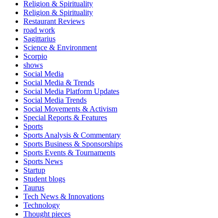
Religion & Spirituality
Religion & Spirituality
Restaurant Reviews
road work
Sagittarius
Science & Environment
Scorpio
shows
Social Media
Social Media & Trends
Social Media Platform Updates
Social Media Trends
Social Movements & Activism
Special Reports & Features
Sports
Sports Analysis & Commentary
Sports Business & Sponsorships
Sports Events & Tournaments
Sports News
Startup
Student blogs
Taurus
Tech News & Innovations
Technology
Thought pieces