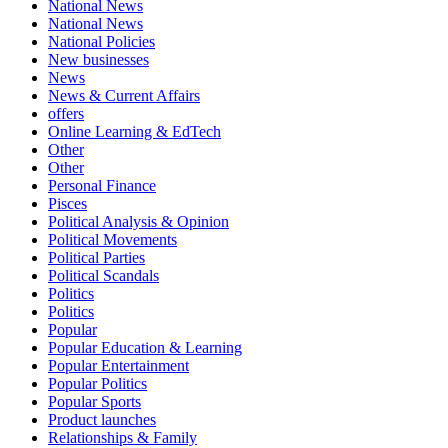
National News
National News
National Policies
New businesses
News
News & Current Affairs
offers
Online Learning & EdTech
Other
Other
Personal Finance
Pisces
Political Analysis & Opinion
Political Movements
Political Parties
Political Scandals
Politics
Politics
Popular
Popular Education & Learning
Popular Entertainment
Popular Politics
Popular Sports
Product launches
Relationships & Family