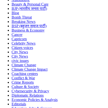
Beauty & Personal Care
BJP (भारतीय जनता पार्टी)
Blog
Bomb Threat
Breaking News
BSP (बहुजन समाज पार्टी)
Business & Economy
Cancer
Capricorn
Celebrity News
Citizen voices
City News
City News
civic issues
Climate Change
Climate Change Impact
Coaching centers
Conflict & War
Crime Reports
Culture & Society
Cybersecurity & Privacy
Diplomatic Relations
Economic Policies & Analysis
Editorials