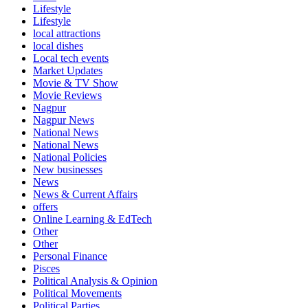
Lifestyle
Lifestyle
local attractions
local dishes
Local tech events
Market Updates
Movie & TV Show
Movie Reviews
Nagpur
Nagpur News
National News
National News
National Policies
New businesses
News
News & Current Affairs
offers
Online Learning & EdTech
Other
Other
Personal Finance
Pisces
Political Analysis & Opinion
Political Movements
Political Parties