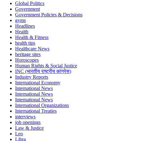
Global Politics
Government
Government Policies & Decisions
gyms
Headlines
Health
Health & Fitness
health tips
Healthcare News
heritage sites
Horoscopes
Human Rights & Social Justice
INC (भारतीय राष्ट्रीय कांग्रेस)
Industry Reports
International Economy
International News
International News
International News
International Organizations
International Treaties
interviews
job openings
Law & Justice
Leo
Libra