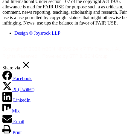
and International Under section 107 of the copyright Act 1976,
allowance is mad for FAIR USE for purpose such a as criticism,
comment, news reporting, teaching, scholarship and research. Fair
use is a use permitted by copyright statues that might otherwise be
infringing. News, use tips the balance in favor of FAIR USE.
Design © Joysrock LLP
Copyright © 2026 inBCN NEWS 24 x 7 TV Channel | All
Rights Reserved. | Powered by BTP & BCN Group
Share via
Facebook
X (Twitter)
LinkedIn
Mix
Email
Print