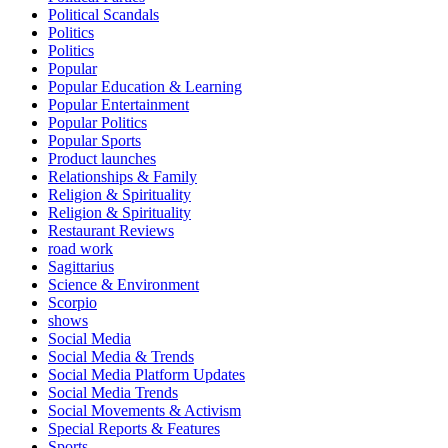
Political Scandals
Politics
Politics
Popular
Popular Education & Learning
Popular Entertainment
Popular Politics
Popular Sports
Product launches
Relationships & Family
Religion & Spirituality
Religion & Spirituality
Restaurant Reviews
road work
Sagittarius
Science & Environment
Scorpio
shows
Social Media
Social Media & Trends
Social Media Platform Updates
Social Media Trends
Social Movements & Activism
Special Reports & Features
Sports