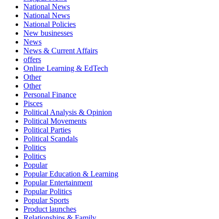
National News
National News
National Policies
New businesses
News
News & Current Affairs
offers
Online Learning & EdTech
Other
Other
Personal Finance
Pisces
Political Analysis & Opinion
Political Movements
Political Parties
Political Scandals
Politics
Politics
Popular
Popular Education & Learning
Popular Entertainment
Popular Politics
Popular Sports
Product launches
Relationships & Family