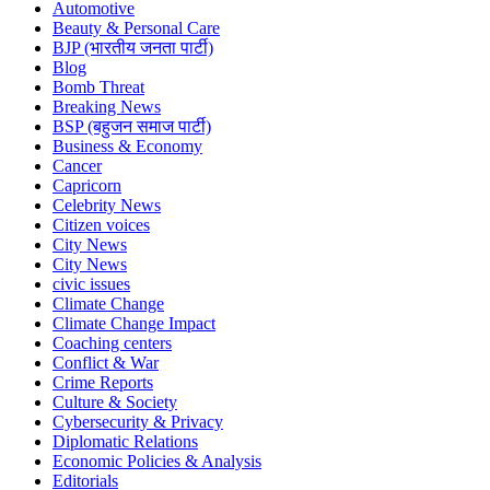
Automotive
Beauty & Personal Care
BJP (भारतीय जनता पार्टी)
Blog
Bomb Threat
Breaking News
BSP (बहुजन समाज पार्टी)
Business & Economy
Cancer
Capricorn
Celebrity News
Citizen voices
City News
City News
civic issues
Climate Change
Climate Change Impact
Coaching centers
Conflict & War
Crime Reports
Culture & Society
Cybersecurity & Privacy
Diplomatic Relations
Economic Policies & Analysis
Editorials