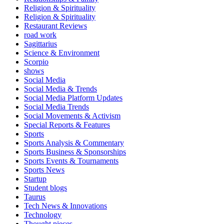
Religion & Spirituality
Religion & Spirituality
Restaurant Reviews
road work
Sagittarius
Science & Environment
Scorpio
shows
Social Media
Social Media & Trends
Social Media Platform Updates
Social Media Trends
Social Movements & Activism
Special Reports & Features
Sports
Sports Analysis & Commentary
Sports Business & Sponsorships
Sports Events & Tournaments
Sports News
Startup
Student blogs
Taurus
Tech News & Innovations
Technology
Thought pieces