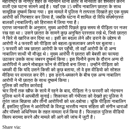
महाराष्ट्र के नागपुर शहर के नंदनवन थाना क्षेत्र से मानवता को शर्मसार करने
सामूहिक
वाली एक घटना सामने आई है। यहाँ एक 15 वर्षीय नाबालिग छात्रा के साथ
दुष्कर्म,
सामूहिक दुष्कर्म किया गया। इस मामले में पुलिस ने तत्परता दिखाते हुए एक मुख्य
वीडियो
आरोपी को गिरफ्तार कर लिया है, जबकि घटना में शामिल दो विधि संघर्षग्रस्त
वायरल
बालकों (नाबालिगों) को हिरासत में लिया गया है।
करने
प्राप्त जानकारी के अनुसार, मुख्य आरोपी पिछले कुछ समय से पीड़िता पर नजर
की
रख रहा था। उसने छात्रा के सामने कुछ अनुचित प्रस्ताव रखे थे, जिसे छात्रा
धमकी
ने सिरे से खारिज कर दिया था। इसी का बदला लेने और डराने के उद्देश्य से
देकर
आरोपी ने 4 फरवरी को पीड़िता को बहला-फूसलाकर अपने घर बुलाया।
किया
5 फरवरी को जब छात्रा आरोपी के घर पहुँची, तो वहाँ आरोपी के दो अन्य
अत्याचार
नाबालिग साथी भी मौजूद थे। मुख्य आरोपी ने छात्रा की बेबसी का फायदा
उठाकर उसके साथ जबरन दुष्कर्म किया। इस घिनौने कृत्य के दौरान अन्य दो
आरोपियों ने अपने मोबाइल फोन से वीडियो बना लिया। उन्होंने पीड़िता को
धमकी दी कि यदि उसने किसी को कुछ बताया, तो वे इस वीडियो को सोशल
मीडिया पर वायरल कर देंगे। इस डराने-धमकाने के बीच एक अन्य नाबालिग
आरोपी ने भी छात्रा के साथ दुष्कर्म किया।
पुलिस की त्वरित कार्रवाई
चार दिनों तक खौफ के साये में रहने के बाद, पीड़िता ने 9 फरवरी को नंदनवन
पुलिस थाने में आपबीती सुनाई। शिकायत की गंभीरता को देखते हुए पुलिस ने
तुरंत जाल बिछाया और तीनों आरोपियों को धर-दबोचा। चूंकि पीड़िता नाबालिग
है, इसलिए पुलिस ने आरोपियों के विरुद्ध भारतीय न्याय संहिता की संगीन धाराओं
और पॉक्सो अधिनियम के तहत मामला दर्ज किया है। फिलहाल पुलिस वीडियो
क्लिप बरामद करने और मामले की आगे की जांच में जुटी है।
Share via: