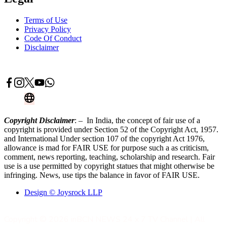
Terms of Use
Privacy Policy
Code Of Conduct
Disclaimer
Advertise With Us
Contact Now
Copyright Disclaimer
: – In India, the concept of fair use of a
copyright is provided under Section 52 of the Copyright Act, 1957.
and International Under section 107 of the copyright Act 1976,
allowance is mad for FAIR USE for purpose such a as criticism,
comment, news reporting, teaching, scholarship and research. Fair
use is a use permitted by copyright statues that might otherwise be
infringing. News, use tips the balance in favor of FAIR USE.
Design © Joysrock LLP
Copyright © 2026 inBCN NEWS 24 x 7 TV Channel | All