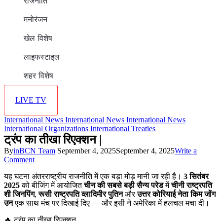
राजनीति
मनोरंजन
खेल विशेष
लाइफस्टाइल
शहर विशेष
LIVE TV
International News
International News
International News
International Organizations
International Treaties
ट्रंप का तीखा रिएक्शन |
By
inBCN Team
September 4, 2025
September 4, 2025
Write a
on
Comment
ट्रंप
यह घटना अंतरराष्ट्रीय राजनीति में एक बड़ा मोड़ मानी जा रही है।
3 सितंबर
का
2025
को बीजिंग में आयोजित
चीन की सबसे बड़ी सैन्य परेड
में
चीनी राष्ट्रपति
तीखा
शी जिनपिंग
,
रूसी राष्ट्रपति व्लादिमीर पुतिन
और
उत्तर कोरियाई नेता किम जोंग
रिएक्शन
उन
एक साथ मंच पर दिखाई दिए — और इसी ने अमेरिका में हलचल मचा दी।
|
🔥 ट्रंप का तीखा रिएक्शन