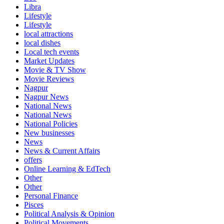
Libra
Lifestyle
Lifestyle
local attractions
local dishes
Local tech events
Market Updates
Movie & TV Show
Movie Reviews
Nagpur
Nagpur News
National News
National News
National Policies
New businesses
News
News & Current Affairs
offers
Online Learning & EdTech
Other
Other
Personal Finance
Pisces
Political Analysis & Opinion
Political Movements