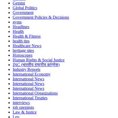
Gemini
Global Politics
Government
Government Policies & Decisions
gyms
Headlines
Health
Health & Fitness
health tips
Healthcare News
heritage sites
Horoscopes
Human Rights & Social Justice
INC (भारतीय राष्ट्रीय कांग्रेस)
Industry Reports
International Economy
International News
International News
International News
International Organizations
International Treaties
interviews
job openings
Law & Justice
Leo