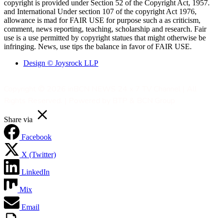
copyright is provided under Section 52 of the Copyright Act, 1957.
and International Under section 107 of the copyright Act 1976,
allowance is mad for FAIR USE for purpose such a as criticism,
comment, news reporting, teaching, scholarship and research. Fair
use is a use permitted by copyright statues that might otherwise be
infringing. News, use tips the balance in favor of FAIR USE.
Design © Joysrock LLP
Copyright © 2026 inBCN NEWS 24 x 7 TV Channel | All
Rights Reserved. | Powered by BTP & BCN Group
Share via
Facebook
X (Twitter)
LinkedIn
Mix
Email