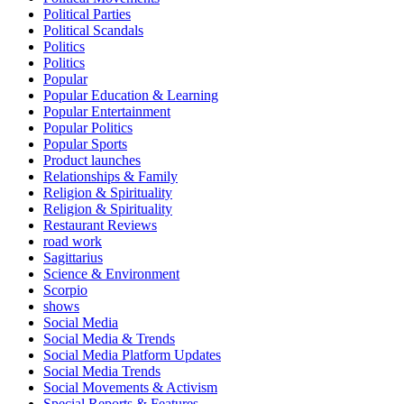
Political Parties
Political Scandals
Politics
Politics
Popular
Popular Education & Learning
Popular Entertainment
Popular Politics
Popular Sports
Product launches
Relationships & Family
Religion & Spirituality
Religion & Spirituality
Restaurant Reviews
road work
Sagittarius
Science & Environment
Scorpio
shows
Social Media
Social Media & Trends
Social Media Platform Updates
Social Media Trends
Social Movements & Activism
Special Reports & Features