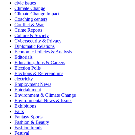
civic issues
Climate Change
Climate Change Impact
Coaching centers
Conflict & War
Crime Reports
Culture & Society
Cybersecurity & Privacy
Diplomatic Relations
Economic Policies & Analysis
Editorials
Education, Jobs & Careers
Election Polls
Elections & Referendums
electricity
Employment News
Entertainment
Environment & Climate Change
Environmental News & Issues
Exhibitions
Fairs
Fantasy Sports
Fashion & Beauty
Fashion trends
Festival