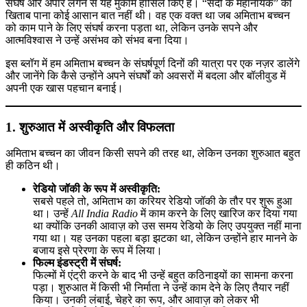
संघर्ष और अपार लगन से यह मुकाम हासिल किए हैं। “सदी के महानायक” का
बने
खिताब पाना कोई आसान बात नहीं थी। वह एक वक्त था जब अमिताभ बच्चन
सद
को काम पाने के लिए संघर्ष करना पड़ता था, लेकिन उनके सपने और
के
आत्मविश्वास ने उन्हें असंभव को संभव बना दिया।
मह
इस ब्लॉग में हम अमिताभ बच्चन के संघर्षपूर्ण दिनों की यात्रा पर एक नज़र डालेंगे
और जानेंगे कि कैसे उन्होंने अपने संघर्षों को अवसरों में बदला और बॉलीवुड में
अपनी एक खास पहचान बनाई।
1. शुरुआत में अस्वीकृति और विफलता
अमिताभ बच्चन का जीवन किसी सपने की तरह था, लेकिन उनका शुरुआत बहुत
ही कठिन थी।
रेडियो जॉकी के रूप में अस्वीकृति:
सबसे पहले तो, अमिताभ का करियर रेडियो जॉकी के तौर पर शुरू हुआ
था। उन्हें
All India Radio
में काम करने के लिए खारिज कर दिया गया
था क्योंकि उनकी आवाज़ को उस समय रेडियो के लिए उपयुक्त नहीं माना
गया था। यह उनका पहला बड़ा झटका था, लेकिन उन्होंने हार मानने के
बजाय इसे प्रेरणा के रूप में लिया।
फिल्म इंडस्ट्री में संघर्ष:
फिल्मों में एंट्री करने के बाद भी उन्हें बहुत कठिनाइयों का सामना करना
पड़ा। शुरुआत में किसी भी निर्माता ने उन्हें काम देने के लिए तैयार नहीं
किया। उनकी लंबाई, चेहरे का रूप, और आवाज़ को लेकर भी