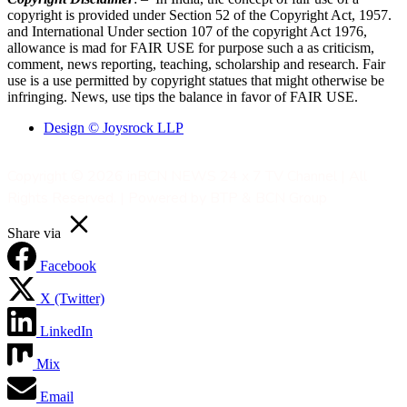
copyright is provided under Section 52 of the Copyright Act, 1957.
and International Under section 107 of the copyright Act 1976,
allowance is mad for FAIR USE for purpose such a as criticism,
comment, news reporting, teaching, scholarship and research. Fair
use is a use permitted by copyright statues that might otherwise be
infringing. News, use tips the balance in favor of FAIR USE.
Design © Joysrock LLP
Copyright © 2026 inBCN NEWS 24 x 7 TV Channel | All
Rights Reserved. | Powered by BTP & BCN Group
Share via
Facebook
X (Twitter)
LinkedIn
Mix
Email