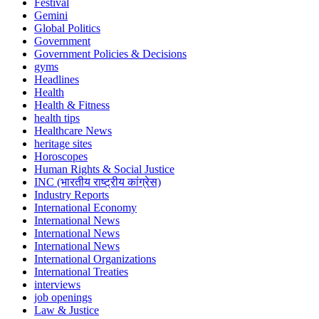
Festival
Gemini
Global Politics
Government
Government Policies & Decisions
gyms
Headlines
Health
Health & Fitness
health tips
Healthcare News
heritage sites
Horoscopes
Human Rights & Social Justice
INC (भारतीय राष्ट्रीय कांग्रेस)
Industry Reports
International Economy
International News
International News
International News
International Organizations
International Treaties
interviews
job openings
Law & Justice