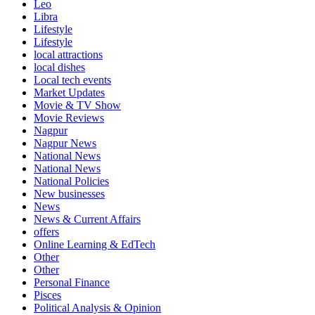
Leo
Libra
Lifestyle
Lifestyle
local attractions
local dishes
Local tech events
Market Updates
Movie & TV Show
Movie Reviews
Nagpur
Nagpur News
National News
National News
National Policies
New businesses
News
News & Current Affairs
offers
Online Learning & EdTech
Other
Other
Personal Finance
Pisces
Political Analysis & Opinion