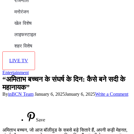
राजनीति
मनोरंजन
खेल विशेष
लाइफस्टाइल
शहर विशेष
LIVE TV
Entertainment
“अमिताभ बच्चन के संघर्ष के दिन: कैसे बने सदी के
महानायक”
on
By
inBCN Team
January 6, 2025
January 6, 2025
Write a Comment
“अ
बच्
के
संघर
Save
के
दिन
अमिताभ बच्चन, जो आज बॉलीवुड के सबसे बड़े सितारे हैं, अपनी कड़ी मेहनत,
कैस