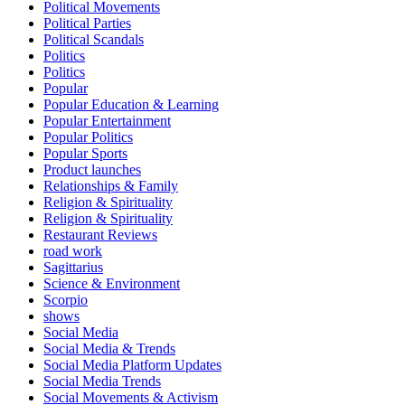
Political Movements
Political Parties
Political Scandals
Politics
Politics
Popular
Popular Education & Learning
Popular Entertainment
Popular Politics
Popular Sports
Product launches
Relationships & Family
Religion & Spirituality
Religion & Spirituality
Restaurant Reviews
road work
Sagittarius
Science & Environment
Scorpio
shows
Social Media
Social Media & Trends
Social Media Platform Updates
Social Media Trends
Social Movements & Activism