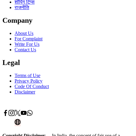
शॉपिंग टिप्स
राजनीति
Company
About Us
For Complaint
Write For Us
Contact Us
Legal
Terms of Use
Privacy Policy
Code Of Conduct
Disclaimer
Advertise With Us
Contact Now
Copyright Disclaimer
: – In India, the concept of fair use of a